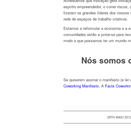
Acreditamos que inovação gera inovaç
espírito empreendedor, o correr riscos, o
fizeram os grandes líderes dos nossos
rede de espaços de trabalho criativos.
Estamos a reformular a economia e a 
comunidades estão a juntar-se para re
modo a que possamos ter um mundo me
Nós somos o
Se quiserem assinar o manifesto (e ler o
Coworking Manifesto
. A
Facts Coworki
/
29TH MAIO 201