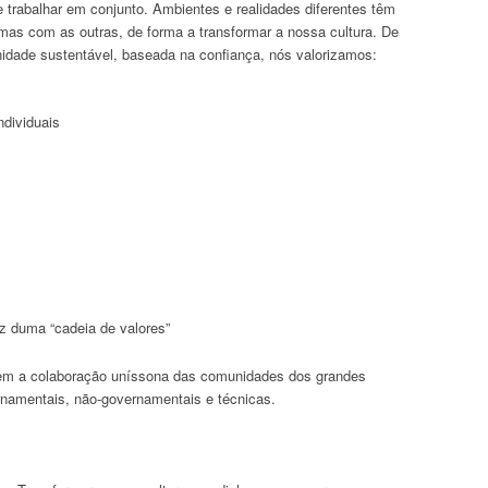
trabalhar em conjunto. Ambientes e realidades diferentes têm
r umas com as outras, de forma a transformar a nossa cultura. De
dade sustentável, baseada na confiança, nós valorizamos:
dividuais
z duma “cadeia de valores”
em a colaboração uníssona das comunidades dos grandes
ernamentais, não-governamentais e técnicas.