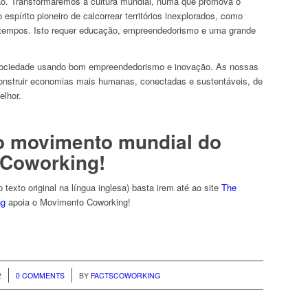
ão. Transformaremos a cultura mundial, numa que promova o
 espírito pioneiro de calcorrear territórios inexplorados, como
 tempos. Isto requer educação, empreendedorismo e uma grande
sociedade usando bom empreendedorismo e inovação. As nossas
construir economias mais humanas, conectadas e sustentáveis, de
lhor.
 movimento mundial do
Coworking!
 texto original na língua inglesa) basta irem até ao site
The
ng
apoia o Movimento Coworking!
/
2
0 COMMENTS
BY
FACTSCOWORKING